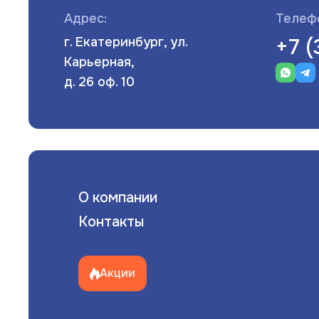
Адрес:
Телеф
Полотенцесушители
+7 
г. Екатеринбург, ул.
Мойки
Карьерная,
д. 26 оф. 10
Система отопления
Теплоизоляция
Товары для Ванной комнаты и туалета
Мебель для кухни
О компании
Вентиляционное оборудование
Контакты
Хозтовары
Акции