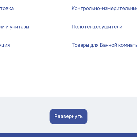
товка
Контрольно-измерительны
и и унитазы
Полотенцесушители
яция
Товары для Ванной комнат
Развернуть