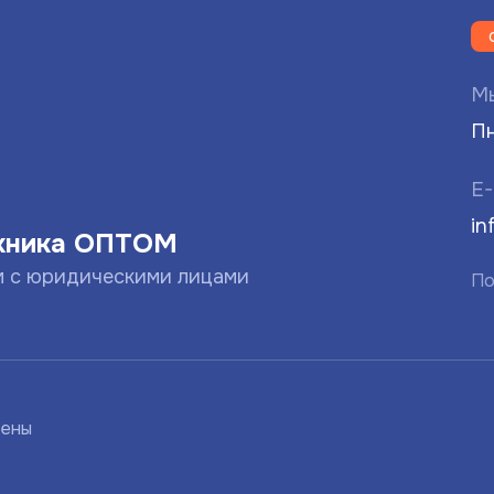
Мы
Пн
E-
in
хника ОПТОМ
м с юридическими лицами
По
щены