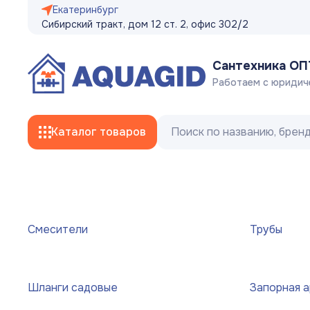
Екатеринбург
Сибирский тракт, дом 12 ст. 2, офис 302/2
Сантехника О
Работаем с юридич
Каталог товаров
Смесители
Смесители
Трубы
Трубы
Фитинги
Шланги садовые
Запорная 
Гибкая подводка, сливные/заливные
шланги