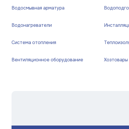
Водосмывная арматура
Водоподго
Шланги садовые
Запорная арматура
Водонагреватели
Инсталляци
Насосное Оборудование
Система отопления
Теплоизол
Канализационное оборудование
Вентиляционное оборудование
Хозтовары
Водосмывная арматура
Водоподготовка
Контрольно-измерительные приборы
Котлы
Водонагреватели
Инсталляции и унитазы