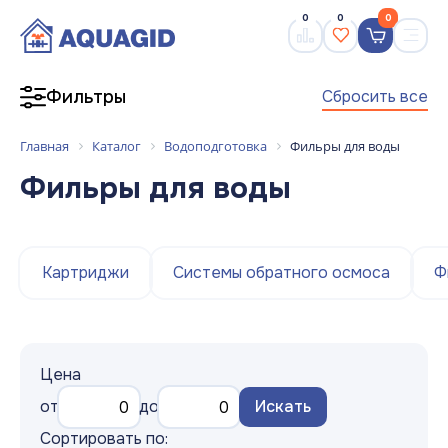
0
0
0
Сбросить все
Фильтры
Главная
Каталог
Водоподготовка
Фильры для воды
Фильры для воды
Картриджи
Системы обратного осмоса
Ф
Цена
от
до
Искать
Сортировать по: