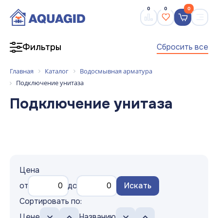
0
0
0
Сбросить все
Фильтры
Главная
Каталог
Водосмывная арматура
Подключение унитаза
Подключение унитаза
Цена
от
до
Искать
Сортировать по:
Цене
Названию