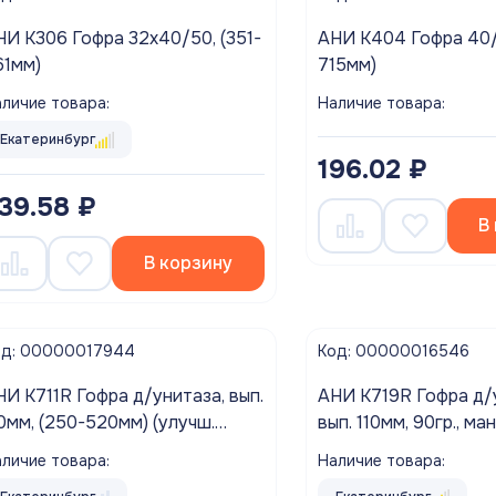
НИ K306 Гофра 32х40/50, (351-
АНИ K404 Гофра 40/
61мм)
715мм)
личие товара:
Наличие товара:
Екатеринбург
196.02 ₽
39.58 ₽
В
В корзину
од: 00000017944
Код: 00000016546
НИ K711R Гофра д/унитаза, вып.
АНИ K719R Гофра д/
10мм, (250-520мм) (улучш.
вып. 110мм, 90гр., ма
лотн.)
(280-550мм) (улучш.
личие товара:
Наличие товара: