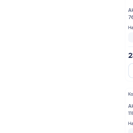
А
7
На
2
К
А
1
уп
На