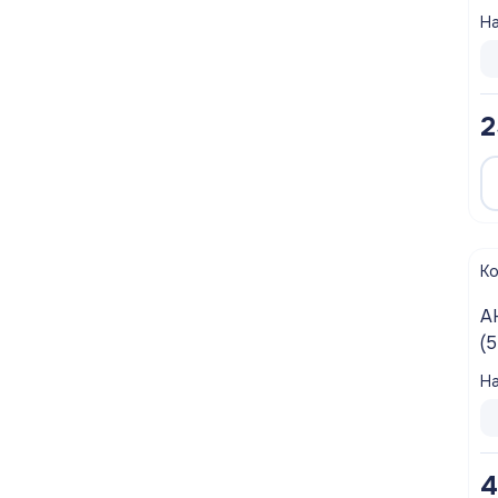
На
2
К
АН
(
На
4