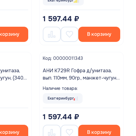
Екатеринбург
1 597.44 ₽
 корзину
В корзину
Код: 00000011343
унитаза,
АНИ K729R Гофра д/унитаза,
угун, (340-
вып. 110мм, 90гр., манжет-чугун,
отн.)
(340-870мм) (улучш. уплотн.)
Наличие товара:
Екатеринбург
1 597.44 ₽
 корзину
В корзину