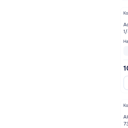
Полотенцесушители
К
Мойки
A
1
Система отопления
А
На
Теплоизоляция
Товары для Ванной комнаты и туалета
1
Мебель для кухни
Вентиляционное оборудование
Хозтовары
К
АН
7