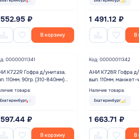
Екатеринбург
Екатеринбург
 552.95 ₽
1 491.12 ₽
В корзину
В
од: 00000011341
Код: 00000011342
НИ K722R Гофра д/унитаза,
АНИ K728R Гофра д/
п. 110мм, 90гр. (310-840мм)
вып. 110мм, манжет-ч
лучш. уплотн.)
870мм) h(черный упл
личие товара:
Наличие товара:
Екатеринбург
Екатеринбург
 597.44 ₽
1 663.71 ₽
В корзину
В