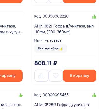
Код: 00000002220
унитаза,
АНИ K821 Гофра д/унитаза, вып.
нжет-чугун,
110мм, (200-360мм)
 уплотн.)
Наличие товара:
Екатеринбург
808.11 ₽
 корзину
В корзину
Код: 00000005455
итаза, вып.
АНИ K828R Гофра д/унитаза,