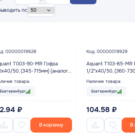
Выводить по
од: 00000019928
Код: 00000019929
quant T003-90-MR Гофра
Aquant T103-85-MR 
0х40/50, (345-715мм) (аналог
1/2"х40/50, (360-73
406)
АНИ K106)
личие товара:
Наличие товара:
Екатеринбург
Екатеринбург
2.94 ₽
104.58 ₽
В корзину
В