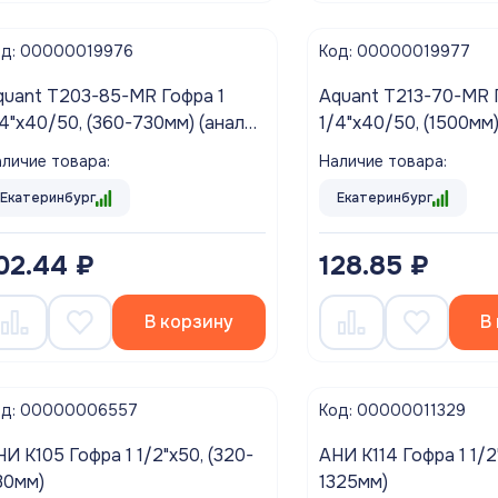
од: 00000019976
Код: 00000019977
quant T203-85-MR Гофра 1
Aquant T213-70-MR 
/4"х40/50, (360-730мм) (аналог
1/4"х40/50, (1500мм)
НИ K206)
АНИ K216)
личие товара:
Наличие товара:
Екатеринбург
Екатеринбург
02.44 ₽
128.85 ₽
В корзину
В
од: 00000006557
Код: 00000011329
И K105 Гофра 1 1/2"х50, (320-
АНИ K114 Гофра 1 1/2
30мм)
1325мм)