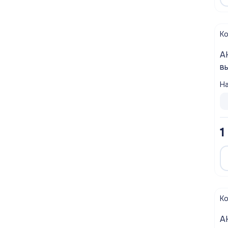
К
А
вы
(у
На
1
К
А