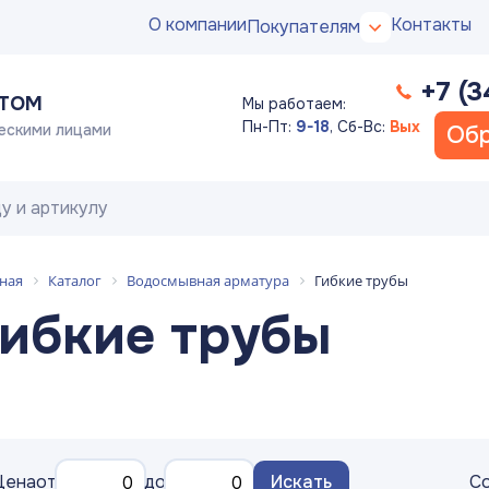
О компании
Контакты
Покупателям
+7 (3
ПТОМ
Мы работаем:
Пн-Пт:
9-18
,
Сб-Вс:
Вых
ескими лицами
Обр
ная
Каталог
Водосмывная арматура
Гибкие трубы
ибкие трубы
Цена
от
до
Искать
Со