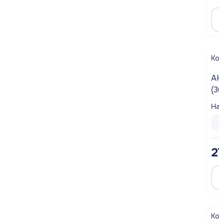
К
А
(
На
2
К