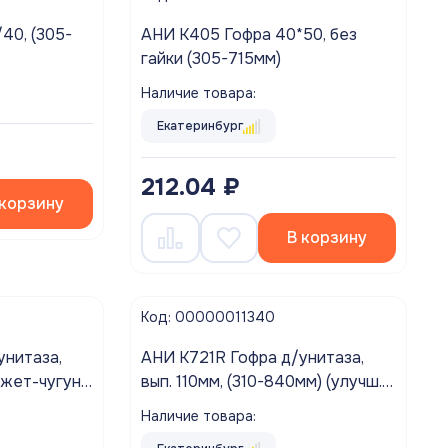
40, (305-
АНИ K405 Гофра 40*50, без
гайки (305-715мм)
Наличие товара:
Екатеринбург
212.04 ₽
 корзину
В корзину
Код: 00000011340
унитаза,
АНИ K721R Гофра д/унитаза,
нжет-чугун,
вып. 110мм, (310-840мм) (улучш.
 уплотн.)
уплотн.)
Наличие товара: