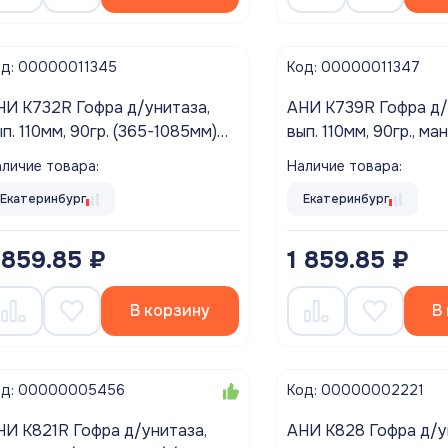
од: 00000011345
Код: 00000011347
НИ K732R Гофра д/унитаза,
АНИ K739R Гофра д/
п. 110мм, 90гр. (365-1085мм)
вып. 110мм, 90гр., ма
лучш. уплотн.)
(395-1115мм) (улучш.
личие товара:
Наличие товара:
Екатеринбург
Екатеринбург
 859.85 ₽
1 859.85 ₽
В корзину
В
од: 00000005456
Код: 00000002221
НИ K821R Гофра д/унитаза,
АНИ K828 Гофра д/ун