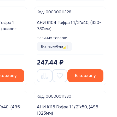
Код: 00000011328
Гофра 1
АНИ K104 Гофра 1 1/2"х40, (320-
 (аналог
730мм)
Наличие товара:
Екатеринбург
247.44 ₽
 корзину
В корзину
Код: 00000011330
"х40, (495-
АНИ K115 Гофра 1 1/2"х50, (495-
1325мм)