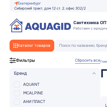
Екатеринбург
Сибирский тракт, дом 12 ст. 2, офис 302/2
Сантехника О
Работаем с юридич
Каталог товаров
Сбросить все
Фильтры
Глав
Смесители
Г
Бренд
Трубы
AQUANT
Фитинги
MCALPINE
Гибкая подводка, сливные/заливные
АНИ ПЛАСТ
шланги