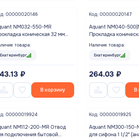
од: 00000020146
Код: 00000020147
quant NM032-550-MR
Aquant NM040-500
рокладка коническая 32 мм
Прокладка коническ
ена за спайку 50 шт.)
(цена за спайку 50 ш
личие товара:
Наличие товара:
Екатеринбург
Екатеринбург
43.13 ₽
264.03 ₽
В корзину
В
од: 00000019924
Код: 00000019925
quant NM112-200-MR Отвод
Aquant NM300-150-
ля подключения бытовой
для сифона 1 1/2" (а