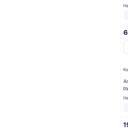
те
На
M
6
К
A
р
ку
На
1