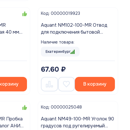
Код: 00000019923
|MR
Aquant NM102-100-MR Отвод
ая 40 мм
для подключения бытовой
т.)
техники 1 1/2"*40 (аналог АНИ
Наличие товара:
M140)
Екатеринбург
67.60 ₽
 корзину
В корзину
Код: 00000025048
MR Пробка
Aquant NM49-100-MR Уголок 90
налог АНИ
градусов под ругелируемый