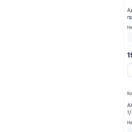
А
п
5
На
M
1
К
А
1
На