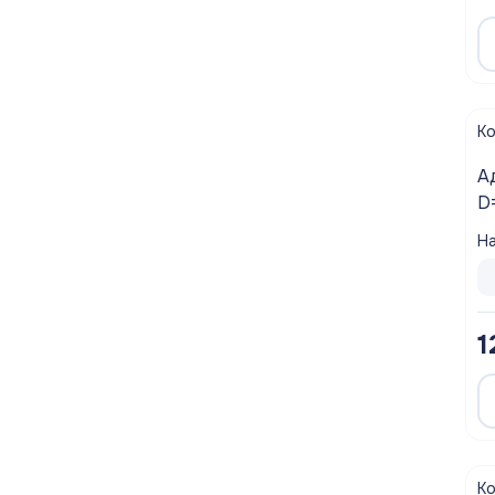
К
А
D
M
На
1
К