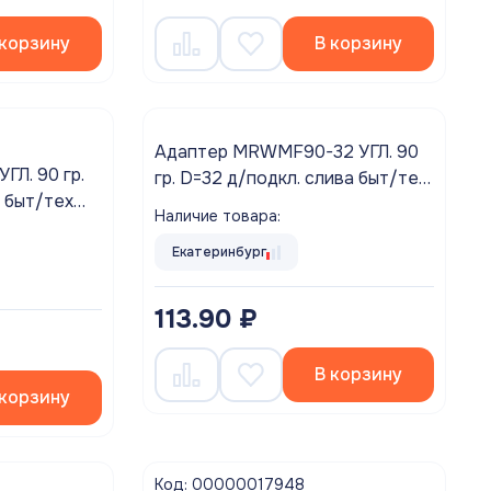
 корзину
В корзину
Адаптер MRWMF90-32 УГЛ. 90
Л. 90 гр.
гр. D=32 д/подкл. слива быт/тех
 быт/тех
McAlpine
Наличие товара:
Екатеринбург
113.90 ₽
В корзину
 корзину
Код: 00000017948