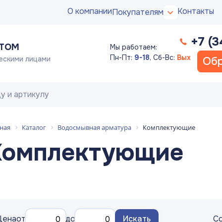
О компании
Контакты
Покупателям
+7 (3
ПТОМ
Мы работаем:
Пн-Пт:
9-18
,
Сб-Вс:
Вых
ескими лицами
Обр
ная
Каталог
Водосмывная арматура
Комплектующие
Комплектующие
Цена
от
до
Искать
Со