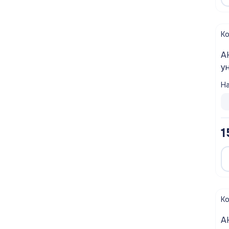
К
А
у
в
На
1
К
А