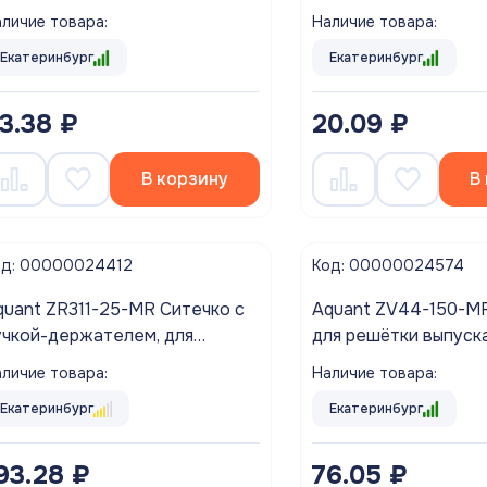
хники 1 1/2"*1 1/2" (аналог АНИ
M300)
личие товара:
Наличие товара:
110)
Екатеринбург
Екатеринбург
3.38 ₽
20.09 ₽
В корзину
В
од: 00000024412
Код: 00000024574
quant ZR311-25-MR Ситечко с
Aquant ZV44-150-M
учкой-держателем, для
для решётки выпуска
хонных моек, сталь, d 112 мм
1/2
личие товара:
Наличие товара:
Екатеринбург
Екатеринбург
93.28 ₽
76.05 ₽