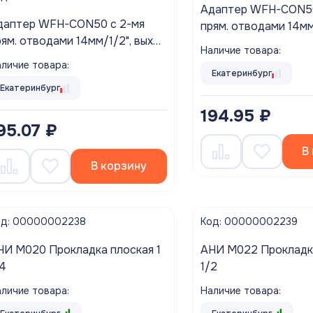
Адаптер WFH-CON50
даптер WFH-CON50 с 2-мя
прям. отводами 14мм
рям. отводами 14мм/1/2", вых
50/40 мм д/подкл. с
Наличие товара:
0 мм д/подкл. слива быт/тех
тех McAlpine
личие товара:
cAlpine
Екатеринбург
Екатеринбург
194.95 ₽
95.07 ₽
В
В корзину
од: 00000002238
Код: 00000002239
НИ M020 Прокладка плоская 1
АНИ M022 Прокладка
/4
1/2
личие товара:
Наличие товара: