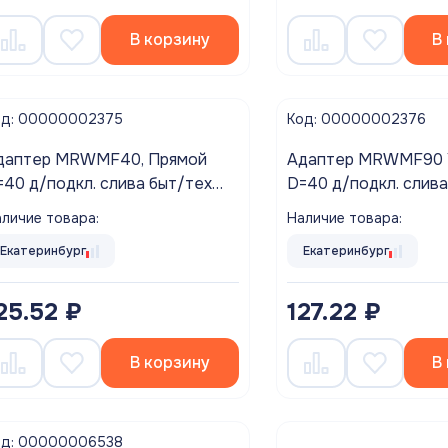
В корзину
В
од: 00000002375
Код: 00000002376
даптер MRWMF40, Прямой
Адаптер MRWMF90 УГ
=40 д/подкл. слива быт/тех
D=40 д/подкл. слива
cAlpine
McAlpine
личие товара:
Наличие товара:
Екатеринбург
Екатеринбург
25.52 ₽
127.22 ₽
В корзину
В
од: 00000006538