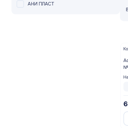
АНИ ПЛАСТ
Шланги садовые
Запорная арматура
Насосное Оборудование
Канализационное оборудование
К
Водосмывная арматура
Aquant 
№
Водоподготовка
40
На
га
Контрольно-измерительные приборы
Котлы
6
Водонагреватели
Инсталляции и унитазы