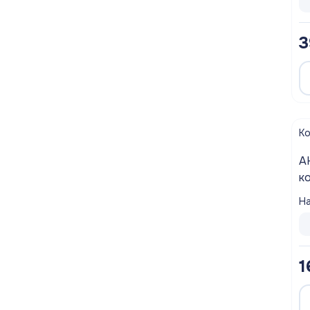
3
К
А
к
На
1