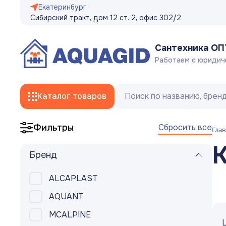
Екатеринбург
Сибирский тракт, дом 12 ст. 2, офис 302/2
Сантехника О
Работаем с юридич
Каталог товаров
Сбросить все
Фильтры
Глав
Смесители
Бренд
Трубы
ALCAPLAST
Фитинги
AQUANT
Гибкая подводка, сливные/заливные
MCALPINE
шланги