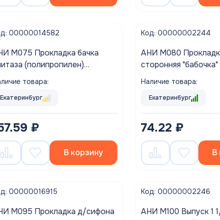
од: 00000014582
Код: 00000002244
НИ M075 Прокладка бачка
АНИ M080 Прокладк
нитаза (полипропилен)
сторонняя "бабочка"
спененная
личие товара:
Наличие товара:
Екатеринбург
Екатеринбург
57.59 ₽
74.22 ₽
В корзину
В
од: 00000016915
Код: 00000002246
НИ M095 Прокладка д/сифона
АНИ M100 Выпуск 1 1