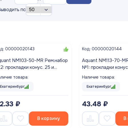
Выводить по
од: 00000020143
Код: 00000020144
NM103-50-MR Рем.набор
Aquant NM113-70-MR Рем.набор
2: прокладки конус. 25 и
№1: прокладки конус
мм, 1 плоск.; прокладка б/с;
40мм-2шт, прокладка 
личие товара:
Наличие товара:
йки 1 1/2" и 1"
Екатеринбург
Екатеринбург
2.33 ₽
43.48 ₽
В корзину
В