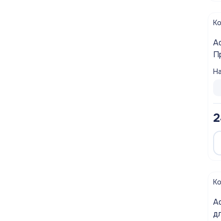
Полотенцесушители
К
Мойки
A
П
Система отопления
(ц
На
Теплоизоляция
Товары для Ванной комнаты и туалета
2
Мебель для кухни
Вентиляционное оборудование
Хозтовары
К
A
д