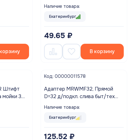
сифон для ванны, плоская
Наличие товара:
прокладка
Екатеринбург
49.65 ₽
 корзину
В корзину
Код: 00000011578
R Штифт
Адаптер MRWMF32, Прямой
 мойки 3
D=32 д/подкл. слива быт/тех
McAlpine
Наличие товара:
Екатеринбург
125.52 ₽